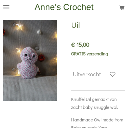
Anne's Crochet
Ga
direct
naar
Uil
de
hoofdinhoud
€ 15,00
GRATIS verzending
Uitverkocht
Knuffel Uil gemaakt van
zacht baby snuggle wol.
Handmade Owl made from
Baby snuggle Yarn.